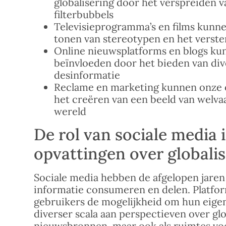
globalisering door het verspreiden 
filterbubbels
Televisieprogramma’s en films kunne
tonen van stereotypen en het verste
Online nieuwsplatforms en blogs kun
beïnvloeden door het bieden van div
desinformatie
Reclame en marketing kunnen onze o
het creëren van een beeld van welva
wereld
De rol van sociale media
opvattingen over globali
Sociale media hebben de afgelopen jaren
informatie consumeren en delen. Platfor
gebruikers de mogelijkheid om hun eigen
diverser scala aan perspectieven over glo
nieuwsbronnen, maar ook als ruimtes voo