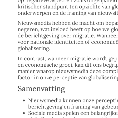
op negatieve aspecten zoals ongelijkheid
kritischer standpunt ten opzichte van glo
onderwerpen en de framing van nieuwsit
Nieuwsmedia hebben de macht om bepaal
negeren, wat invloed heeft op hoe we gl
de berichtgeving over migratie. Wanneer
voor nationale identiteiten of economieë
globalisering.
In contrast, wanneer migratie wordt gepr
en economische groei, kan dit ons begrip
manier waarop nieuwsmedia deze comple
factor in onze perceptie van globaliserin
Samenvatting
Nieuwsmedia kunnen onze perceptie 
berichtgeving en framing van gebeu
Sociale media spelen een belangrijke