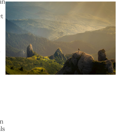
an
et
r
en
ls