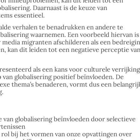
 of milieuproblemen, kan dit leiden tot een
balisering. Daarnaast is de keuze van
ems essentieel.
de verhalen te benadrukken en andere te
obalisering waarnemen. Een voorbeeld hiervan is
 media migranten afschilderen als een bedreigi
n, kan dit leiden tot een negatieve perceptie va
esenteerd als een kans voor culturele verrijkin
 van globalisering positief beïnvloeden. De
xe thema’s benaderen, vormt dus een belangrij
g.
van globalisering beïnvloeden door selectieve
rtenissen
 rol bij het vormen van onze opvattingen over