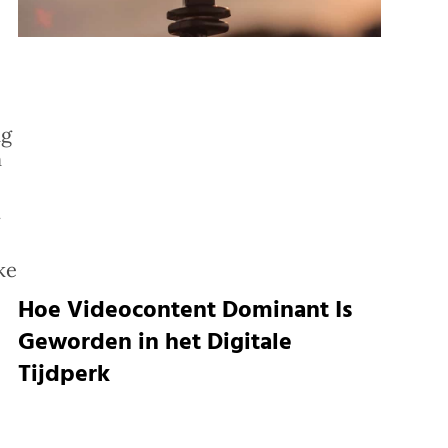
ng
n
g
ke
Hoe Videocontent Dominant Is
Geworden in het Digitale
Tijdperk