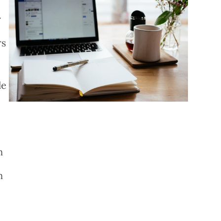
r
rs
le
n
n