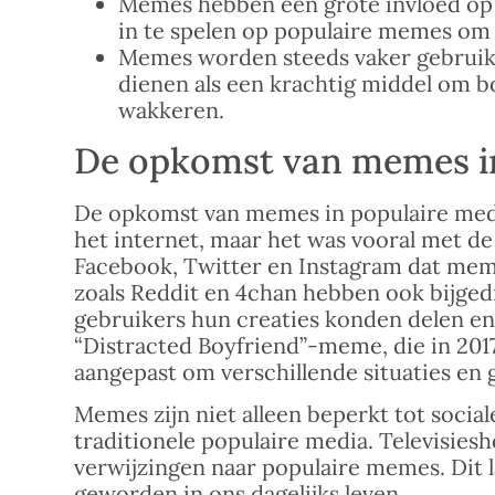
Memes hebben een grote invloed op
in te spelen op populaire memes om
Memes worden steeds vaker gebruikt a
dienen als een krachtig middel om b
wakkeren.
De opkomst van memes in
De opkomst van memes in populaire med
het internet, maar het was vooral met de
Facebook, Twitter en Instagram dat mem
zoals Reddit en 4chan hebben ook bijge
gebruikers hun creaties konden delen en
“Distracted Boyfriend”-meme, die in 2017
aangepast om verschillende situaties en 
Memes zijn niet alleen beperkt tot soci
traditionele populaire media. Televisiesh
verwijzingen naar populaire memes. Dit 
geworden in ons dagelijks leven.