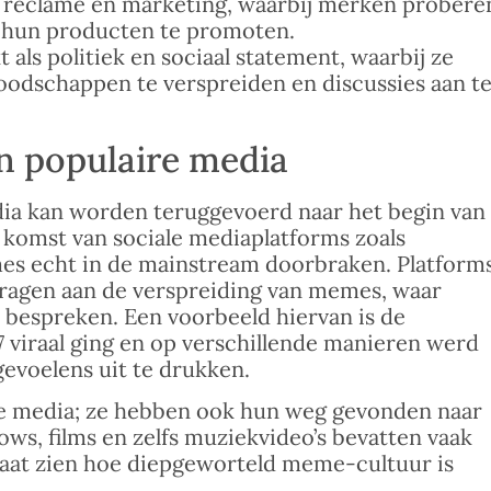
 reclame en marketing, waarbij merken probere
 hun producten te promoten.
ls politiek en sociaal statement, waarbij ze
oodschappen te verspreiden en discussies aan t
 populaire media
ia kan worden teruggevoerd naar het begin van
 komst van sociale mediaplatforms zoals
es echt in de mainstream doorbraken. Platform
dragen aan de verspreiding van memes, waar
 bespreken. Een voorbeeld hiervan is de
 viraal ging en op verschillende manieren werd
gevoelens uit te drukken.
ale media; ze hebben ook hun weg gevonden naar
ows, films en zelfs muziekvideo’s bevatten vaak
laat zien hoe diepgeworteld meme-cultuur is