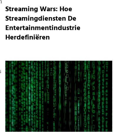
n
Streaming Wars: Hoe
Streamingdiensten De
e
Entertainmentindustrie
Herdefiniëren
s