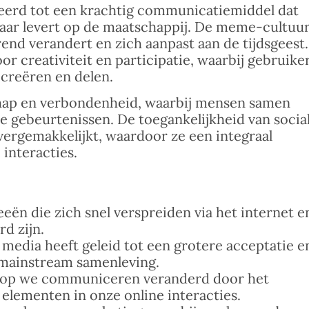
ueerd tot een krachtig communicatiemiddel dat
aar levert op de maatschappij. De meme-cultuu
nd verandert en zich aanpast aan de tijdsgeest.
r creativiteit en participatie, waarbij gebruike
creëren en delen.
chap en verbondenheid, waarbij mensen samen
e gebeurtenissen. De toegankelijkheid van socia
ergemakkelijkt, waardoor ze een integraal
interacties.
eën die zich snel verspreiden via het internet e
rd zijn.
edia heeft geleid tot een grotere acceptatie e
e mainstream samenleving.
rop we communiceren veranderd door het
 elementen in onze online interacties.